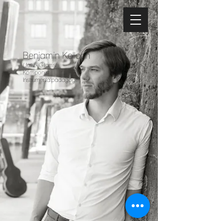
Benjamin Kolloch
(Jazz-)Gitarrist
Komponist
Instrumentalpädagoge