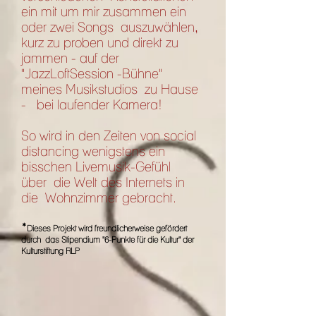
ein mit um mir zusammen ein
oder zwei Songs auszuwählen,
kurz zu proben und direkt zu
jammen - auf der
"JazzLoftSession -Bühne"
meines Musikstudios zu Hause
- bei laufender Kamera!
So wird in den Zeiten von social
distancing wenigstens ein
bisschen Livemusik-Gefühl
über die Welt des Internets in
die Wohnzimmer gebracht.
*
Dieses Projekt wird freundlicherweise gefördert
durch
das Stipendium "6-Punkte für die Kultur" der
Kulturstiftung RLP